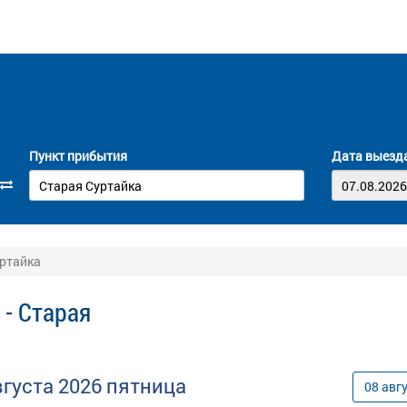
Пункт прибытия
Дата выезд
уртайка
 - Старая
вгуста
2026
пятница
08
авг