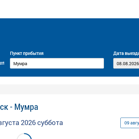
Пункт прибытия
Дата выезд
ск - Мумра
вгуста
2026
суббота
09
авг