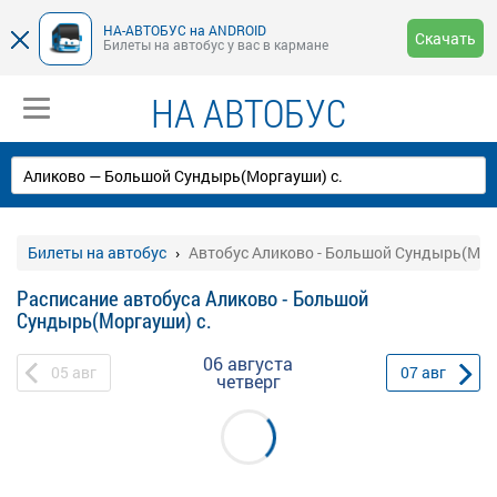
НА-АВТОБУС на ANDROID
Скачать
Билеты на автобус у вас в кармане
НА АВТОБУС
Билеты на автобус
Автобус Аликово - Большой Сундырь(Мор
Расписание автобуса Аликово - Большой
Сундырь(Моргауши) с.
06 августа
05
авг
07
авг
четверг