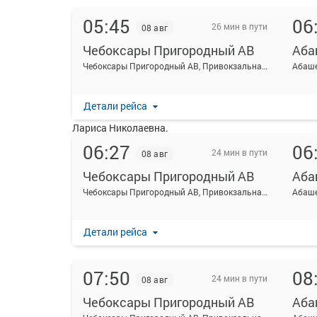
05:45
06
26 мин в пути
08 авг
Чебоксары Пригородный АВ
Аба
На данной странице вы можете ознакомиться с рас
Чебоксары Пригородный АВ, Привокзальная ул., 3
Абаше
Абашево.
Ежедневно по маршруту Чебоксары Пригородный АВ 
Детали рейса
Перевозку пассажиров по данному направлению ос
Лариса Николаевна.
06:27
06
Самый ранний автобус отправляется в 05:45, самый 
24 мин в пути
08 авг
Пожалуйста, обратите внимание, что посадка на р
Чебоксары Пригородный АВ
Аба
удостоверяющих личность, всех путешественников 
Чебоксары Пригородный АВ, Привокзальная ул., 3
Абаше
распечатывать посадочный электронный билет буде
Детали рейса
07:50
08
24 мин в пути
08 авг
Чебоксары Пригородный АВ
Аба