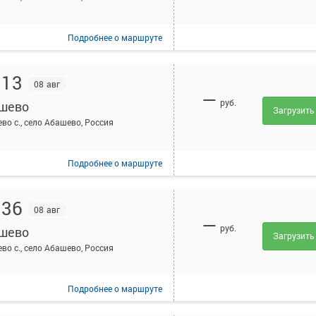
Подробнее
о маршруте
:13
08 авг
—
руб.
шево
Загрузить
во с., село Абашево, Россия
Подробнее
о маршруте
:36
08 авг
—
руб.
шево
Загрузить
во с., село Абашево, Россия
Подробнее
о маршруте