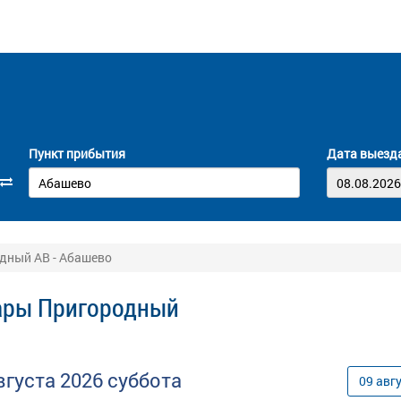
Пункт прибытия
Дата выезд
дный АВ - Абашево
сары Пригородный
вгуста
2026
суббота
09
авг