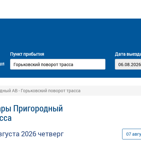
Пункт прибытия
Дата выезд
ный АВ - Горьковский поворот трасса
сары Пригородный
сса
вгуста
2026
четверг
07
авг