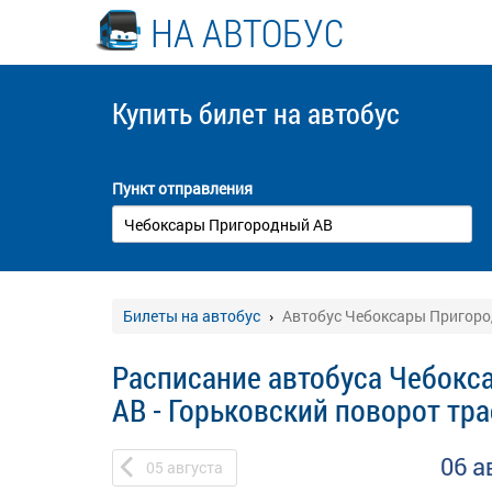
НА АВТОБУС
Купить билет
на автобус
Пункт отправления
Билеты на автобус
Автобус Чебоксары Пригород
Расписание автобуса Чебок
АВ - Горьковский поворот тра
06 а
05
августа