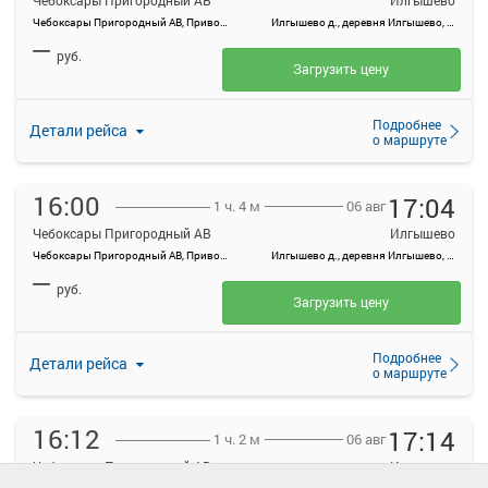
Чебоксары Пригородный АВ
Илгышево
Чебоксары Пригородный АВ, Привокзальная ул., 3
Илгышево д., деревня Илгышево, Россия
—
руб.
Загрузить цену
Подробнее
Детали рейса
о маршруте
16:00
17:04
06 авг
1 ч. 4 м
Чебоксары Пригородный АВ
Илгышево
Чебоксары Пригородный АВ, Привокзальная ул., 3
Илгышево д., деревня Илгышево, Россия
—
руб.
Загрузить цену
Подробнее
Детали рейса
о маршруте
16:12
17:14
06 авг
1 ч. 2 м
Чебоксары Пригородный АВ
Илгышево