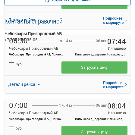
Загрузить цену
Подробнее
Контакты справочной
Детали рейса
о маршруте
Чебоксары Пригородный АВ
06:30
07:44
+7 8352 56-35-05
06 авг
1 ч. 14 м
Чебоксары Пригородный АВ
Илгышево
Чебоксары Пригородный АВ, Привокзальная ул., 3
Илгышево д., деревня Илгышево, Россия
—
руб.
Загрузить цену
Подробнее
Детали рейса
о маршруте
07:00
08:04
06 авг
1 ч. 4 м
Чебоксары Пригородный АВ
Илгышево
Чебоксары Пригородный АВ, Привокзальная ул., 3
Илгышево д., деревня Илгышево, Россия
—
руб.
Загрузить цену