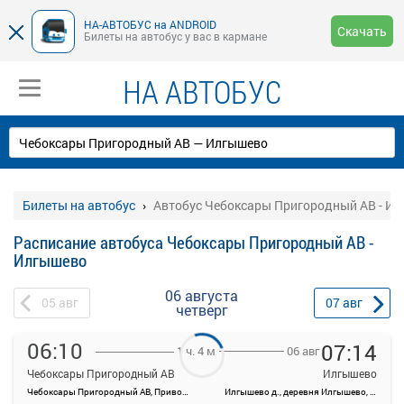
НА-АВТОБУС на ANDROID
Скачать
Билеты на автобус у вас в кармане
НА АВТОБУС
Билеты на автобус
Автобус Чебоксары Пригородный АВ - И
Расписание автобуса Чебоксары Пригородный АВ -
Илгышево
06 августа
05
авг
07
авг
четверг
06:10
07:14
06 авг
1 ч. 4 м
Чебоксары Пригородный АВ
Илгышево
Чебоксары Пригородный АВ, Привокзальная ул., 3
Илгышево д., деревня Илгышево, Россия
На данной странице вы можете ознакомиться с расписанием и