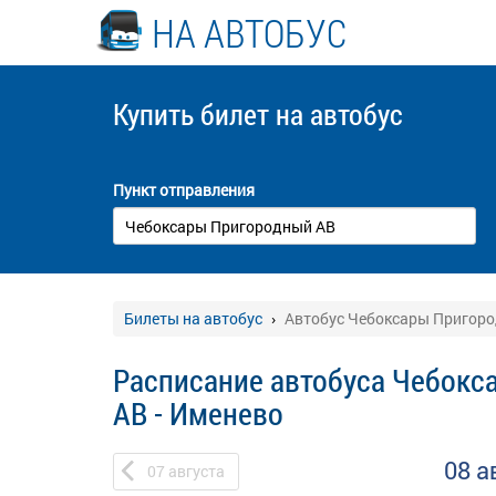
НА АВТОБУС
Купить билет
на автобус
Пункт отправления
Билеты на автобус
Автобус Чебоксары Пригоро
Расписание автобуса Чебок
АВ - Именево
08 а
07
августа