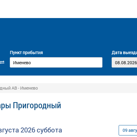
Пункт прибытия
Дата выезд
дный АВ - Именево
сары Пригородный
вгуста
2026
суббота
09
авг