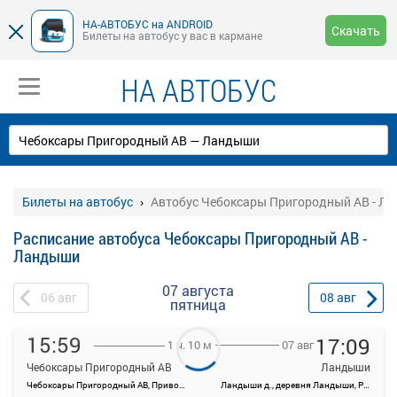
НА-АВТОБУС на ANDROID
Скачать
Билеты на автобус у вас в кармане
НА АВТОБУС
Билеты на автобус
Автобус Чебоксары Пригородный АВ - Л
Расписание автобуса Чебоксары Пригородный АВ -
Ландыши
07 августа
06
авг
08
авг
пятница
15:59
17:09
07 авг
1 ч. 10 м
Чебоксары Пригородный АВ
Ландыши
Чебоксары Пригородный АВ, Привокзальная ул., 3
Ландыши д., деревня Ландыши, Россия
На данной странице вы можете ознакомиться с расписанием и