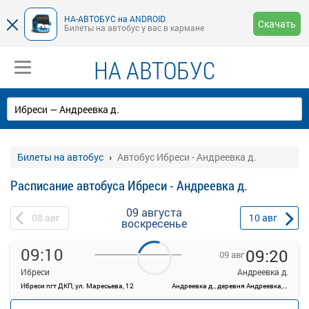
НА-АВТОБУС на ANDROID
Скачать
Билеты на автобус у вас в кармане
НА АВТОБУС
Билеты на автобус
Автобус Ибреси - Андреевка д.
Расписание автобуса Ибреси - Андреевка д.
09 августа
08
авг
10
авг
воскресенье
09:10
09:20
09 авг
Ибреси
Андреевка д.
Ибреси пгт ДКП, ул. Маресьева, 12
Андреевка д., деревня Андреевка, Россия
—
руб.