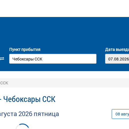
Пункт прибытия
Дата выезд
 ССК
- Чебоксары ССК
вгуста
2026
пятница
08
авг