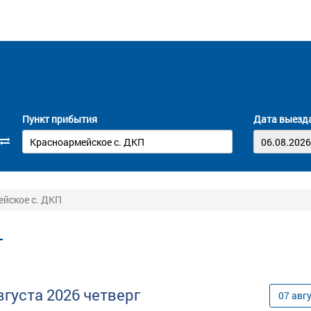
Пункт прибытия
Дата выезд
ейское с. ДКП
-
вгуста
2026
четверг
07
авг