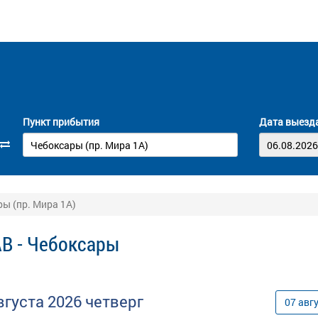
Пункт прибытия
Дата выезд
ры (пр. Мира 1А)
АВ - Чебоксары
вгуста
2026
четверг
07
авг