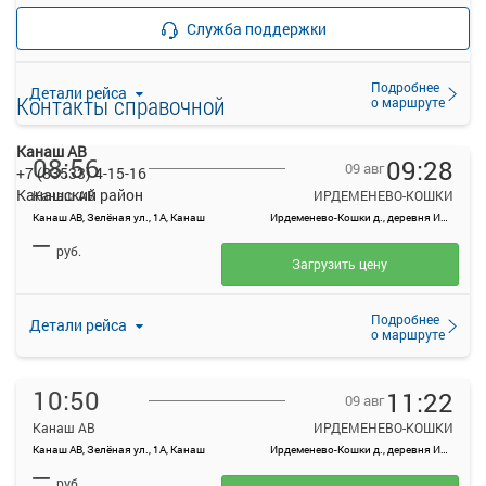
—
Продажа билетов
руб.
Служба поддержки
прекращена
Подробнее
Детали рейса
Контакты справочной
о маршруте
Канаш АВ
08:56
09:28
09 авг
+7 (83533) 4-15-16
Канашский район
Канаш АВ
ИРДЕМЕНЕВО-КОШКИ
Канаш АВ, Зелёная ул., 1А, Канаш
Ирдеменево-Кошки д., деревня Ирдеменево-Кошки, Россия
—
руб.
Загрузить цену
Подробнее
Детали рейса
о маршруте
10:50
11:22
09 авг
Канаш АВ
ИРДЕМЕНЕВО-КОШКИ
Канаш АВ, Зелёная ул., 1А, Канаш
Ирдеменево-Кошки д., деревня Ирдеменево-Кошки, Россия
—
руб.