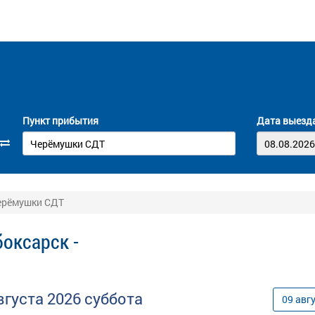
Пункт прибытия
Дата выезд
Черёмушки СДТ
оксарск -
вгуста
2026
суббота
09
авг