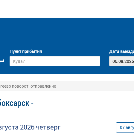
Пункт прибытия
Дата выезд
угеево поворот: отправление
оксарск -
вгуста
2026
четверг
07
авг