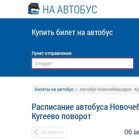
НА АВТОБУС
Купить билет
на автобус
Пункт отправления
Билеты на автобус
Автобус Новочебоксарск - К
Расписание автобуса Новочеб
Кугеево поворот
06 а
05
августа