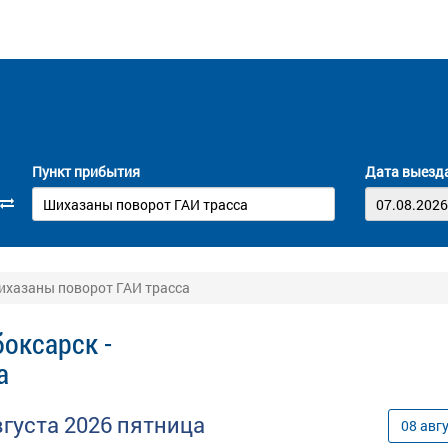
Пункт прибытия
Дата выезд
ихазаны поворот ГАИ трасса
оксарск -
а
вгуста
2026
пятница
08
авг