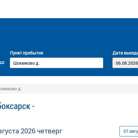
Пункт прибытия
Дата выезд
омиково д.
оксарск -
вгуста
2026
четверг
07
авг