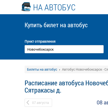
НА АВТОБУС
Купить билет
на автобус
Пункт отправления
Билеты на автобус
Автобус Новочебоксарск - С
Расписание автобуса Новочеб
Сятракасы д.
08 а
07
августа