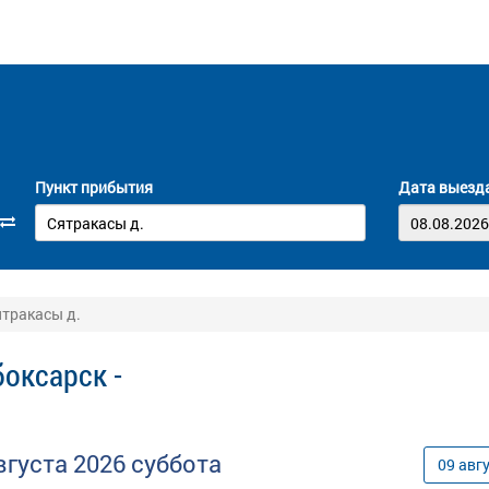
Пункт прибытия
Дата выезд
ятракасы д.
оксарск -
вгуста
2026
суббота
09
авг