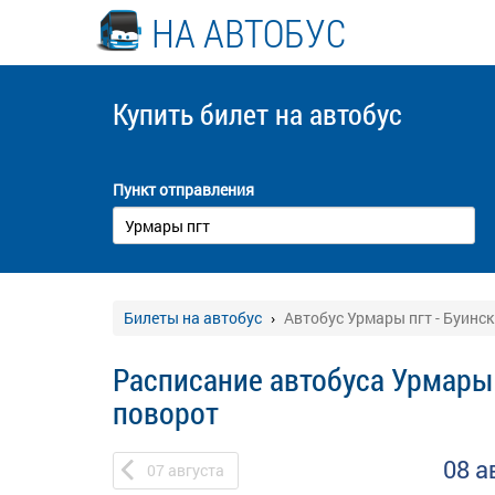
НА АВТОБУС
Купить билет
на автобус
Пункт отправления
Билеты на автобус
Автобус Урмары пгт - Буинс
Расписание автобуса Урмары 
поворот
08 а
07
августа