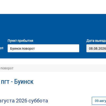
Пункт прибытия
Дата выезд
к поворот
пгт - Буинск
вгуста
2026
суббота
09
авг