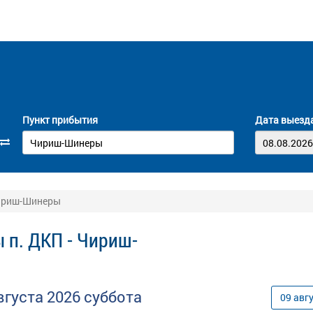
Пункт прибытия
Дата выезд
Чириш-Шинеры
 п. ДКП - Чириш-
вгуста
2026
суббота
09
авг