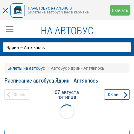
НА-АВТОБУС на ANDROID
Скачать
Билеты на автобус у вас в кармане
НА АВТОБУС
Билеты на автобус
Автобус Ядрин - Аптякпось
Расписание автобуса Ядрин - Аптякпось
07 августа
06
авг
08
авг
пятница