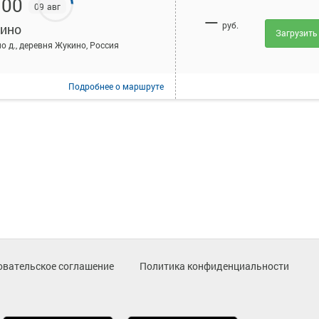
:00
09 авг
—
руб.
ино
Загрузить
о д., деревня Жукино, Россия
Подробнее
о маршруте
овательское соглашение
Политика конфиденциальности