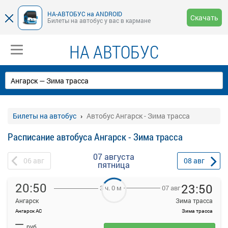
НА-АВТОБУС на ANDROID
Скачать
Билеты на автобус у вас в кармане
НА АВТОБУС
Билеты на автобус
Автобус Ангарск - Зима трасса
Расписание автобуса Ангарск - Зима трасса
07 августа
06
авг
08
авг
пятница
20:50
23:50
07 авг
3 ч. 0 м
Ангарск
Зима трасса
Ангарск АС
Зима трасса
На данной странице вы можете ознакомиться с расписанием и
—
купить билет онлайн на автобус Ангарск - Зима трасса.
руб.