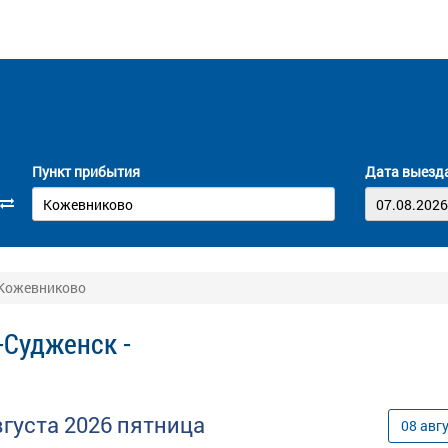
Пункт прибытия
Дата выезд
 Кожевниково
-Судженск -
вгуста
2026
пятница
08
авг