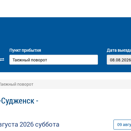
Пункт прибытия
Дата выезд
 Таежный поворот
-Судженск -
вгуста
2026
суббота
09
авг