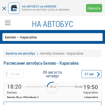
НА-АВТОБУС на ANDROID
Скачать
Билеты на автобус у вас в кармане
НА АВТОБУС
Билеты на автобус
Автобус Белово - Карагайла
Расписание автобуса Белово - Карагайла
06 августа
05
авг
07
авг
четверг
18:20
19:50
06 авг
1 ч. 30 м
Белово
Карагайла
Белово АВ, ул. Юбилейная, 2
с.Карагайла
—
Продажа билетов
руб.