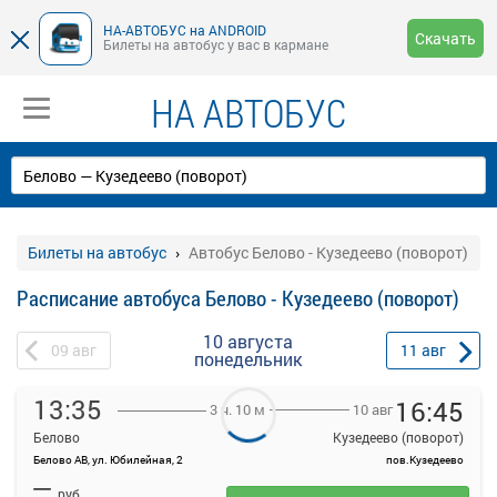
НА-АВТОБУС на ANDROID
Скачать
Билеты на автобус у вас в кармане
НА АВТОБУС
Билеты на автобус
Автобус Белово - Кузедеево (поворот)
Расписание автобуса Белово - Кузедеево (поворот)
10 августа
09
авг
11
авг
понедельник
13:35
16:45
10 авг
3 ч. 10 м
Белово
Кузедеево (поворот)
Белово АВ, ул. Юбилейная, 2
пов.Кузедеево
На данной странице вы можете ознакомиться с расписанием и
—
купить билет онлайн на автобус Белово - Кузедеево (поворот).
руб.