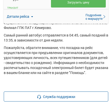
Загрузить цену
Ежедневно по маршруту Белово - Кузедеево (поворот)
ТРАНЗИТ
курсирует в среднем 2 рейса.
Подробнее
Детали рейса
Перевозку пассажиров по данному направлению
о маршруте
осуществляют следующие перевозчики: СИБАВТОТРАНС ООО,
Филиал ГПК ПАТ г.Кемерово.
Самый ранний автобус отправляется в 04:45, самый поздний в
13:35, в зависимости от дня недели.
Пожалуйста, обратите внимание, что посадка на рейс
осуществляется при предъявлении оригиналов документов,
удостоверяющих личность, всех путешественников (для детей
- свидетельство о рождении). Информация о необходимости
распечатывать посадочный электронный билет будет указана
в вашем бланке или на сайте в разделе "Помощь".
Служба поддержки