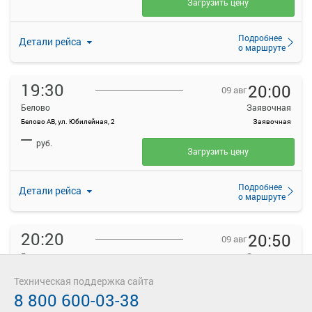
Загрузить цену
Подробнее
Детали рейса
о маршруте
19:30
20:00
09 авг
Белово
Заявочная
Белово АВ, ул. Юбилейная, 2
Заявочная
—
руб.
Загрузить цену
Подробнее
Детали рейса
о маршруте
20:20
20:50
09 авг
Белово
Заявочная
Белово АВ, ул. Юбилейная, 2
Заявочная
Техническая поддержка сайта
—
руб.
8 800 600-03-38
Загрузить цену