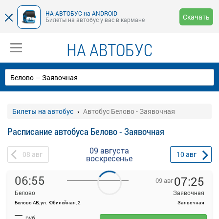
НА-АВТОБУС на ANDROID
Скачать
Билеты на автобус у вас в кармане
НА АВТОБУС
Билеты на автобус
Автобус Белово - Заявочная
Расписание автобуса Белово - Заявочная
09 августа
08
авг
10
авг
воскресенье
06:55
07:25
09 авг
Белово
Заявочная
Белово АВ, ул. Юбилейная, 2
Заявочная
На данной странице вы можете ознакомиться с расписанием и
—
купить билет онлайн на автобус Белово - Заявочная.
руб.