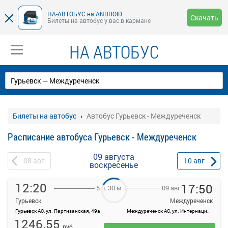
НА-АВТОБУС на ANDROID
Скачать
Билеты на автобус у вас в кармане
НА АВТОБУС
Билеты на автобус
Автобус Гурьевск - Междуреченск
Расписание автобуса Гурьевск - Междуреченск
09 августа
08
авг
10
авг
воскресенье
12:20
17:50
09 авг
5 ч. 30 м
Гурьевск
Междуреченск
Гурьевск АС, ул. Партизанская, 49а
Междуреченск АС, ул. Интернациональная, 16
На данной странице вы можете ознакомиться с расписанием и
1246.55
купить билет онлайн на автобус Гурьевск - Междуреченск.
руб.