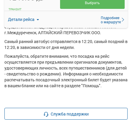
Выбрать
Ежедневно по маршруту Гурьевск - Междуреченск курсирует в
ТРАНЗИТ
среднем 1 рейс.
Подробнее
Детали рейса
Перевозку пассажиров по данному направлению
о маршруте
осуществляют следующие перевозчики: Филиал ГПК ПАТ
г.Междуреченск, АЛТАЙСКИЙ ПЕРЕВОЗЧИК ООО.
Самый ранний автобус отправляется в 12:20, самый поздний в
12:20, в зависимости от дня недели.
Пожалуйста, обратите внимание, что посадка на рейс
осуществляется при предъявлении оригиналов документов,
удостоверяющих личность, всех путешественников (для детей
- свидетельство о рождении). Информация о необходимости
распечатывать посадочный электронный билет будет указана
в вашем бланке или на сайте в разделе "Помощь".
Служба поддержки