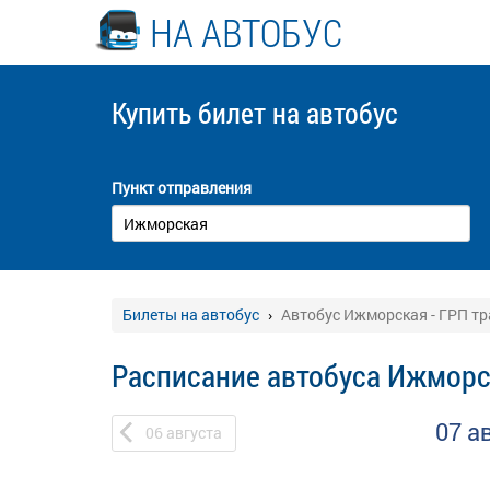
НА АВТОБУС
Купить билет
на автобус
Пункт отправления
Билеты на автобус
Автобус Ижморская - ГРП тр
Расписание автобуса Ижморск
07 а
06
августа