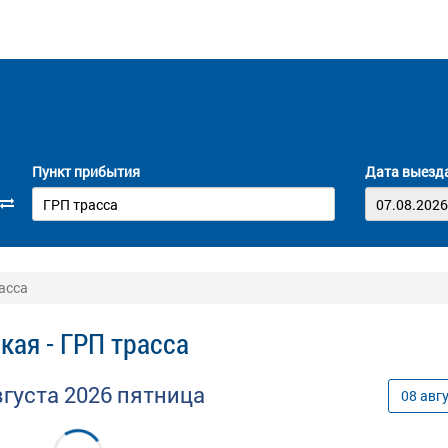
Пункт прибытия
Дата выезд
асса
ая - ГРП трасса
вгуста
2026
пятница
08
авг