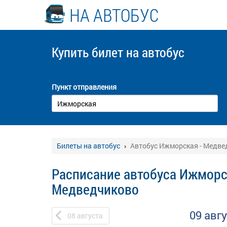
НА АВТОБУС
Купить билет
на автобус
Пункт отправления
Билеты на автобус
Автобус Ижморская - Медве
Расписание автобуса Ижморс
Медведчиково
09 авг
08
августа