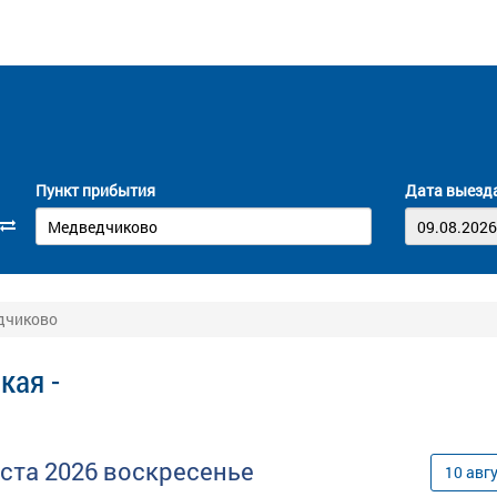
Пункт прибытия
Дата выезд
дчиково
кая -
уста
2026
воскресенье
10
авг