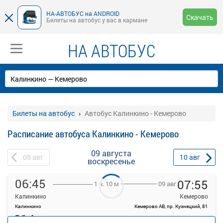
НА-АВТОБУС на ANDROID
Скачать
Билеты на автобус у вас в кармане
НА АВТОБУС
Билеты на автобус
Автобус Калинкино - Кемерово
Расписание автобуса Калинкино - Кемерово
09 августа
08
авг
10
авг
воскресенье
06:45
07:55
09 авг
1 ч. 10 м
Калинкино
Кемерово
Калинкино
Кемерово АВ, пр. Кузнецкий, 81
214
руб.