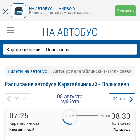
НА-АВТОБУС на ANDROID
Скачать
Билеты на автобус у вас в кармане
НА АВТОБУС
Билеты на автобус
Автобус Карагайлинский - Полысаево
Расписание автобуса Карагайлинский - Полысаево
08 августа
07
авг
09
авг
суббота
07:25
08:30
08 авг
1 ч. 5 м
Карагайлинский
Полысаево
Карагайлинский
Полысаево
—
руб.