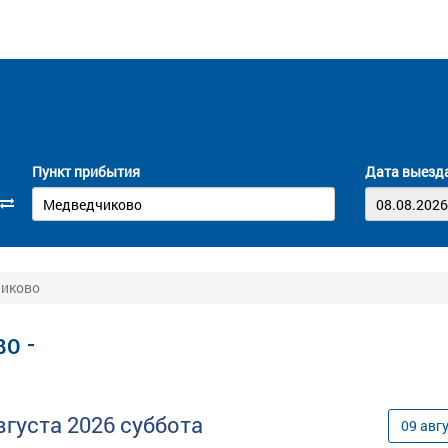
Пункт прибытия
Дата выезд
чиково
о -
вгуста
2026
суббота
09
авг