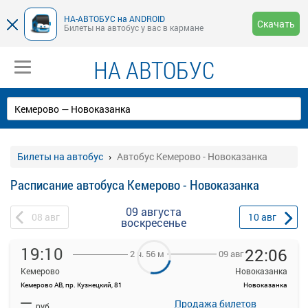
НА-АВТОБУС на ANDROID
Скачать
Билеты на автобус у вас в кармане
НА АВТОБУС
Билеты на автобус
Автобус Кемерово - Новоказанка
Расписание автобуса Кемерово - Новоказанка
09 августа
08
авг
10
авг
воскресенье
19:10
22:06
09 авг
2 ч. 56 м
Кемерово
Новоказанка
Кемерово АВ, пр. Кузнецкий, 81
Новоказанка
На данной странице вы можете ознакомиться с расписанием и
—
купить билет онлайн на автобус Кемерово - Новоказанка.
Продажа билетов
руб.