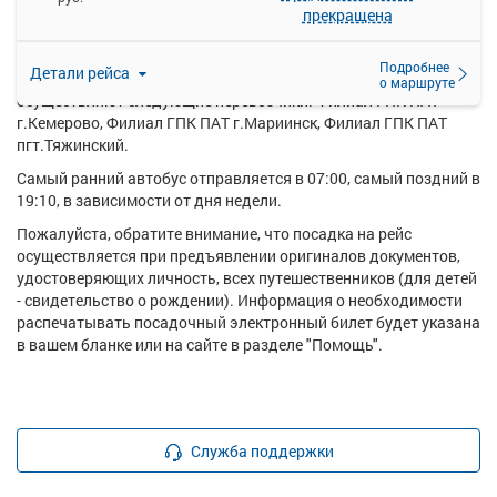
прекращена
Ежедневно по маршруту Кемерово - Новоказанка курсирует в
среднем 11 рейсов.
Подробнее
Детали рейса
Перевозку пассажиров по данному направлению
о маршруте
осуществляют следующие перевозчики: Филиал ГПК ПАТ
г.Кемерово, Филиал ГПК ПАТ г.Мариинск, Филиал ГПК ПАТ
пгт.Тяжинский.
Самый ранний автобус отправляется в 07:00, самый поздний в
19:10, в зависимости от дня недели.
Пожалуйста, обратите внимание, что посадка на рейс
осуществляется при предъявлении оригиналов документов,
удостоверяющих личность, всех путешественников (для детей
- свидетельство о рождении). Информация о необходимости
распечатывать посадочный электронный билет будет указана
в вашем бланке или на сайте в разделе "Помощь".
Служба поддержки