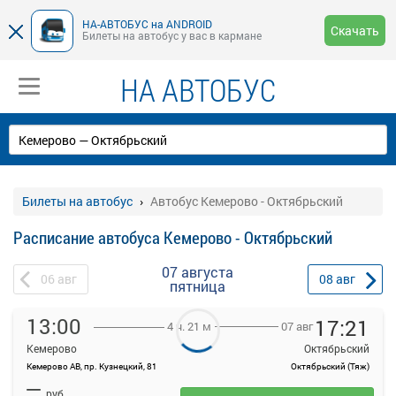
НА-АВТОБУС на ANDROID
Скачать
Билеты на автобус у вас в кармане
НА АВТОБУС
Билеты на автобус
Автобус Кемерово - Октябрьский
Расписание автобуса Кемерово - Октябрьский
07 августа
06
авг
08
авг
пятница
13:00
17:21
07 авг
4 ч. 21 м
Кемерово
Октябрьский
Кемерово АВ, пр. Кузнецкий, 81
Октябрьский (Тяж)
На данной странице вы можете ознакомиться с расписанием и
—
купить билет онлайн на автобус Кемерово - Октябрьский.
руб.