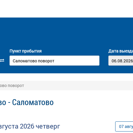
Пункт прибытия
Дата выезд
тово поворот
во - Саломатово
вгуста
2026
четверг
07
авг