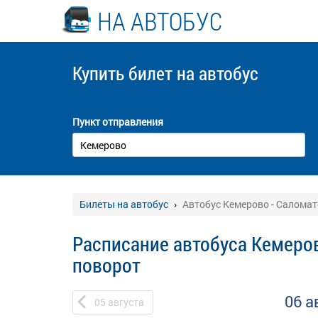
НА АВТОБУС
Купить билет
на автобус
Пункт отправления
Билеты на автобус
Автобус Кемерово - Салома
Расписание автобуса Кемеро
поворот
06 а
05
августа