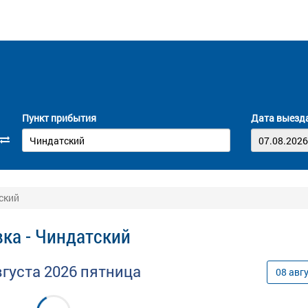
Пункт прибытия
Дата выезд
ский
ка - Чиндатский
вгуста
2026
пятница
08
авг