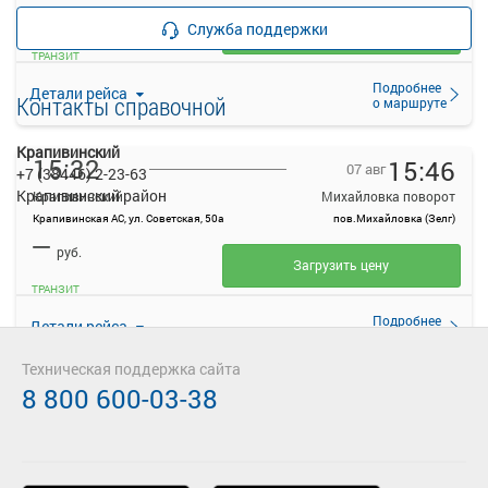
—
руб.
Служба поддержки
Загрузить цену
ТРАНЗИТ
Подробнее
Детали рейса
Контакты справочной
о маршруте
Крапивинский
15:32
15:46
07 авг
+7 (38446) 2-23-63
Крапивинский район
Крапивинский
Михайловка поворот
Крапивинская АС, ул. Советская, 50а
пов.Михайловка (Зелг)
—
руб.
Загрузить цену
ТРАНЗИТ
Подробнее
Детали рейса
о маршруте
Техническая поддержка сайта
8 800 600-03-38