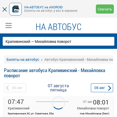
НА-АВТОБУС на ANDROID
Скачать
Билеты на автобус у вас в кармане
НА АВТОБУС
Билеты на автобус
Автобус Крапивинский - Михайловка пов
Расписание автобуса Крапивинский - Михайловка
поворот
07 августа
06
авг
08
авг
пятница
07:47
08:01
07 авг
Крапивинский
Михайловка поворот
Крапивинская АС, ул. Советская, 50а
пов.Михайловка (Зелг)