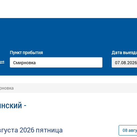
Пункт прибытия
Дата выезд
ирновка
нский -
вгуста
2026
пятница
08
авг