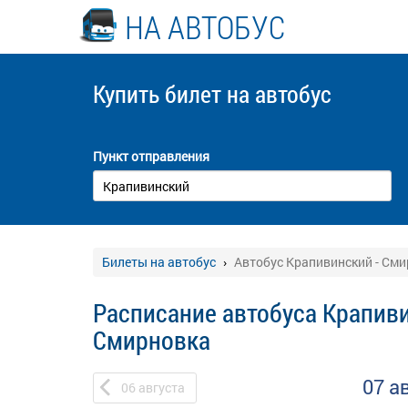
НА АВТОБУС
Купить билет
на автобус
Пункт отправления
Билеты на автобус
Автобус Крапивинский - См
Расписание автобуса Крапиви
Смирновка
07 а
06
августа