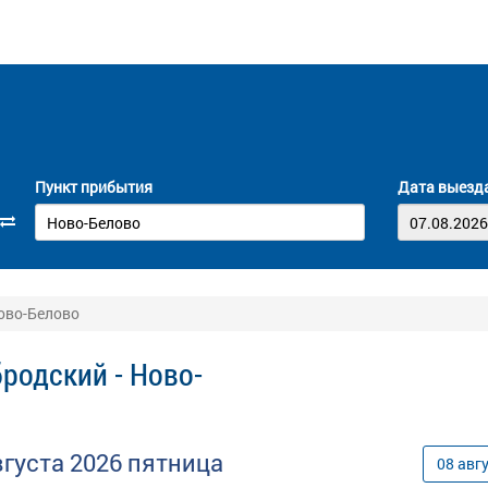
Пункт прибытия
Дата выезд
ово-Белово
родский - Ново-
вгуста
2026
пятница
08
авг