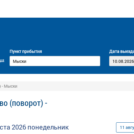
Пункт прибытия
Дата выезд
) - Мыски
о (поворот) -
уста
2026
понедельник
11
авг