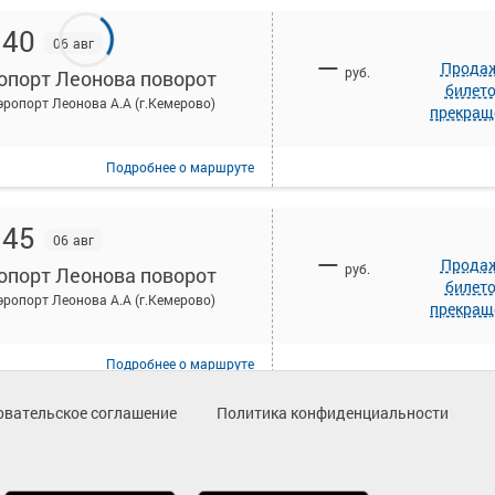
:40
06 авг
—
Прода
руб.
опорт Леонова поворот
билет
эропорт Леонова А.А (г.Кемерово)
прекращ
Подробнее
о маршруте
:45
06 авг
—
Прода
руб.
опорт Леонова поворот
билет
эропорт Леонова А.А (г.Кемерово)
прекращ
Подробнее
о маршруте
овательское соглашение
Политика конфиденциальности