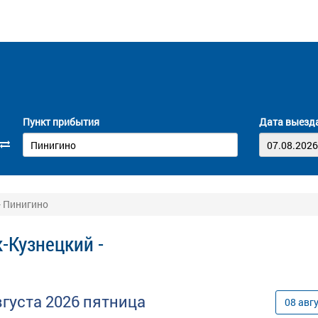
Пункт прибытия
Дата выезд
- Пинигино
-Кузнецкий -
вгуста
2026
пятница
08
авг