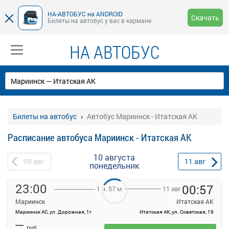
НА-АВТОБУС на ANDROID
Скачать
Билеты на автобус у вас в кармане
НА АВТОБУС
Билеты на автобус
Автобус Мариинск - Итатская АК
Расписание автобуса Мариинск - Итатская АК
10 августа
09
авг
11
авг
понедельник
23:00
00:57
11 авг
1 ч. 57 м
Мариинск
Итатская АК
Мариинск АС, ул. Дорожная, 1г
Итатская АК, ул. Советская, 19
На данной странице вы можете ознакомиться с расписанием и
—
купить билет онлайн на автобус Мариинск - Итатская АК.
руб.