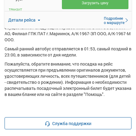
Загрузить цену
Ежедневно по маршруту Мариинск - Итатская АК курсирует в
ТРАНЗИТ
среднем 4 рейса.
Подробнее
Детали рейса
Перевозку пассажиров по данному направлению
о маршруте
осуществляют следующие перевозчики: КУЗ МП ООО, ПАТП
АО, Филиал ГПК ПАТ г.Мариинск, А/К-1967-ЗП ООО, А/К-1967-М
ООО.
Самый ранний автобус отправляется в 01:53, самый поздний в
23:00, в зависимости от дня недели.
Пожалуйста, обратите внимание, что посадка на рейс
осуществляется при предъявлении оригиналов документов,
удостоверяющих личность, всех путешественников (для детей
- свидетельство о рождении). Информация о необходимости
распечатывать посадочный электронный билет будет указана
в вашем бланке или на сайте в разделе "Помощь".
Служба поддержки