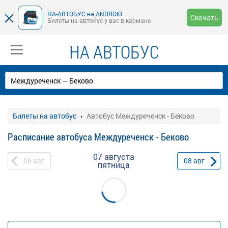
НА-АВТОБУС на ANDROID
Скачать
Билеты на автобус у вас в кармане
НА АВТОБУС
Билеты на автобус
Автобус Междуреченск - Беково
Расписание автобуса Междуреченск - Беково
07 августа
06
авг
08
авг
пятница