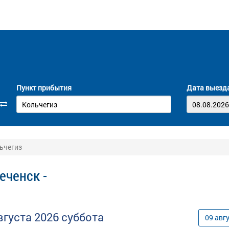
Пункт прибытия
Дата выезд
ьчегиз
еченск -
вгуста
2026
суббота
09
авг