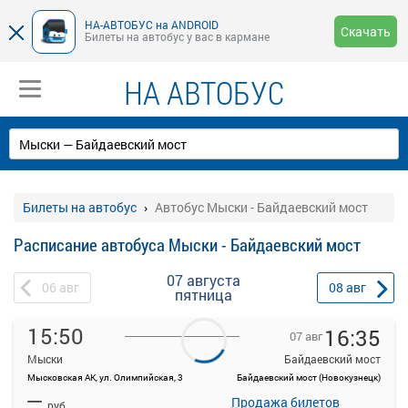
НА-АВТОБУС на ANDROID
Скачать
Билеты на автобус у вас в кармане
НА АВТОБУС
Билеты на автобус
Автобус Мыски - Байдаевский мост
Расписание автобуса Мыски - Байдаевский мост
07 августа
06
авг
08
авг
пятница
15:50
16:35
07 авг
Мыски
Байдаевский мост
Мысковская АК, ул. Олимпийская, 3
Байдаевский мост (Новокузнецк)
На данной странице вы можете ознакомиться с расписанием и
—
купить билет онлайн на автобус Мыски - Байдаевский мост.
Продажа билетов
руб.