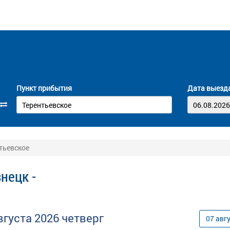
Пункт прибытия
Дата выезд
нтьевское
нецк -
вгуста
2026
четверг
07
авг