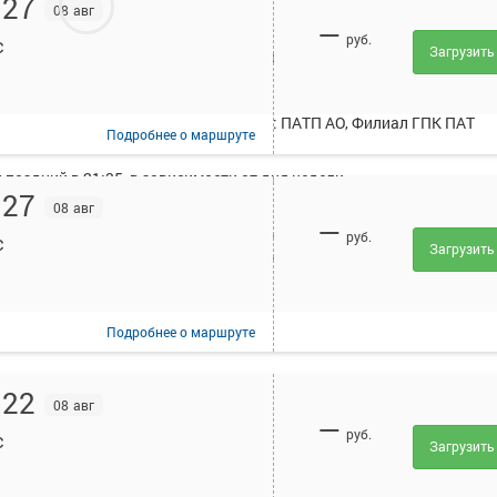
:27
08 авг
—
руб.
с
Загрузить
исанием и купить билет онлайн на автобус Новокузнецк - Улус.
т в среднем 6 рейсов.
уществляют следующие перевозчики: ПАТП АО, Филиал ГПК ПАТ
Подробнее
о маршруте
поздний в 21:35, в зависимости от дня недели.
:27
08 авг
ейс осуществляется при предъявлении оригиналов документов,
—
(для детей - свидетельство о рождении). Информация о необходим
руб.
с
Загрузить
т указана в вашем бланке или на сайте в разделе "Помощь".
Подробнее
о маршруте
:22
08 авг
—
руб.
с
Загрузить